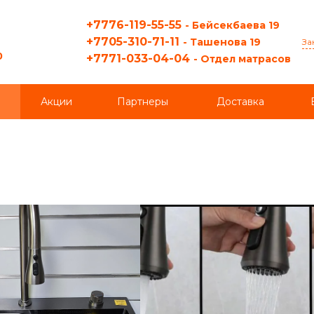
+7776-119-55-55
- Бейсекбаева 19
+7705-310-71-11
- Ташенова 19
За
0
+7771-033-04-04
- Отдел матрасов
Акции
Партнеры
Доставка