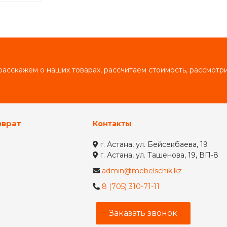
асскажем о наших товарах, рассчитаем стоимость, рассмот
зврат
Контакты
г. Астана, ул. Бейсекбаева, 19
г. Астана, ул. Ташенова, 19, ВП-8
admin@mebelschik.kz
8 (705) 310-71-11
Заказать звонок