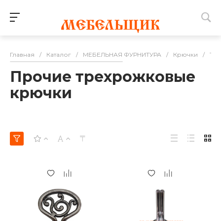
Главная
/
Каталог
/
МЕБЕЛЬНАЯ ФУРНИТУРА
/
Крючки
/
Тр
Прочие трехрожковые
крючки