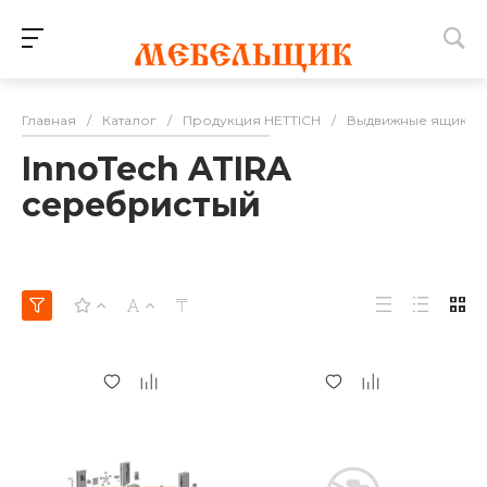
Главная
/
Каталог
/
Продукция HETTICH
/
Выдвижные ящики
InnoTech ATIRA
серебристый