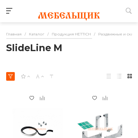
Главная
/
Каталог
/
Продукция HETTICH
/
Раздвижные и скла
SlideLine M