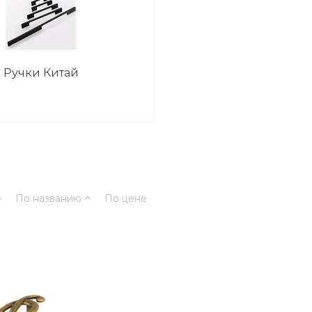
Ручки Китай
По названию
По цене