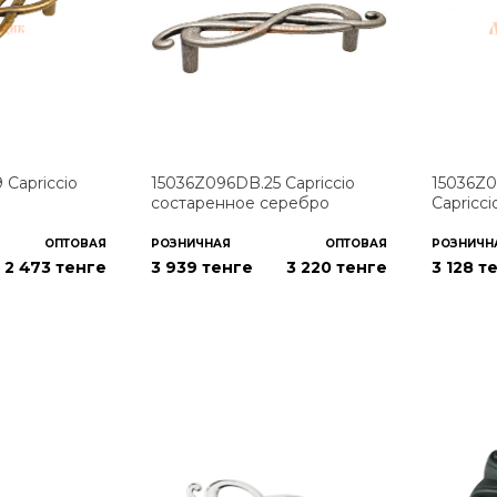
Capriccio
15036Z096DB.25 Capriccio
15036Z
состаренное серебро
Capricc
ОПТОВАЯ
РОЗНИЧНАЯ
ОПТОВАЯ
РОЗНИЧН
2 473
тенге
3 939 тенге
3 220
тенге
3 128 т