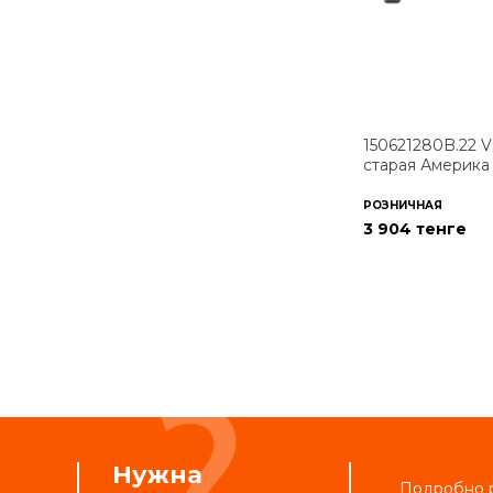
150621280B.22 V
старая Америка
РОЗНИЧНАЯ
3 904 тенге
Нужна
Подробно р