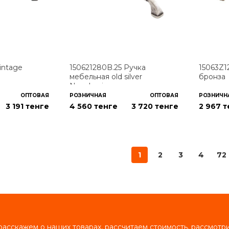
intage
150621280B.25 Ручка
15063Z1
мебельная old silver
бронза
Neoclassico
ОПТОВАЯ
РОЗНИЧНАЯ
ОПТОВАЯ
РОЗНИЧН
3 191
тенге
4 560 тенге
3 720
тенге
2 967 
1
2
3
4
72
асскажем о наших товарах, рассчитаем стоимость, рассмот