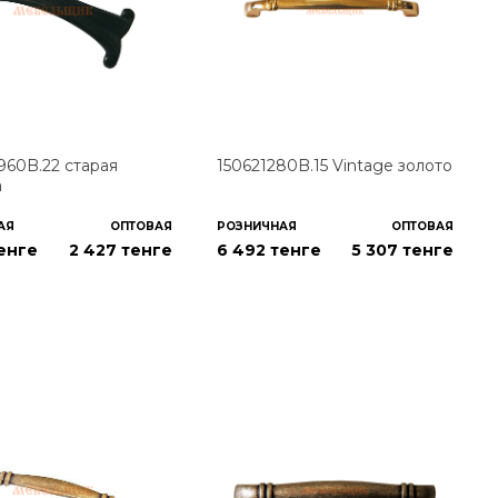
960B.22 старая
150621280B.15 Vintage золото
а
АЯ
ОПТОВАЯ
РОЗНИЧНАЯ
ОПТОВАЯ
тенге
2 427
тенге
6 492 тенге
5 307
тенге