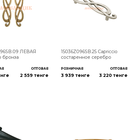
096SB.09 ЛЕВАЯ
15036Z096SB.25 Capriccio
io бронза
состаренное cеребро
АЯ
ОПТОВАЯ
РОЗНИЧНАЯ
ОПТОВАЯ
енге
2 559
тенге
3 939 тенге
3 220
тенге