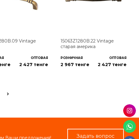
280B.09 Vintage
15063Z1280B.22 Vintage
старая америка
АЯ
ОПТОВАЯ
РОЗНИЧНАЯ
ОПТОВАЯ
тенге
2 427
тенге
2 967 тенге
2 427
тенге
Задать вопрос
рим Ваши предложения!