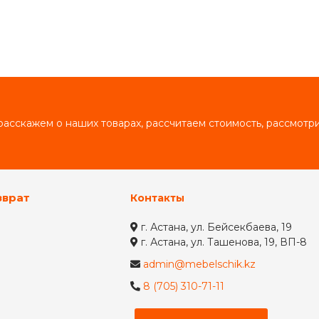
асскажем о наших товарах, рассчитаем стоимость, рассмот
зврат
Контакты
г. Астана, ул. Бейсекбаева, 19
г. Астана, ул. Ташенова, 19, ВП-8
admin@mebelschik.kz
8 (705) 310-71-11