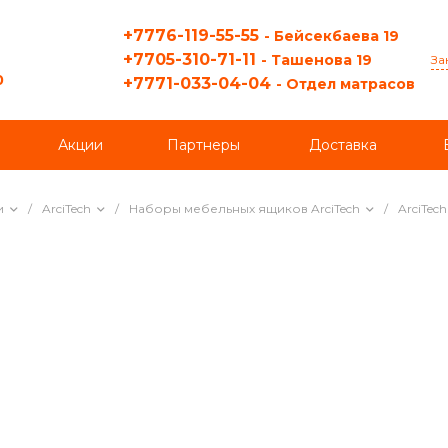
+7776-119-55-55
- Бейсекбаева 19
+7705-310-71-11
- Ташенова 19
За
0
+7771-033-04-04
- Отдел матрасов
Акции
Партнеры
Доставка
и
/
ArciTech
/
Наборы мебельных ящиков ArciTech
/
ArciTec