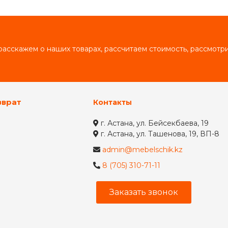
асскажем о наших товарах, рассчитаем стоимость, рассмот
зврат
Контакты
г. Астана, ул. Бейсекбаева, 19
г. Астана, ул. Ташенова, 19, ВП-8
admin@mebelschik.kz
8 (705) 310-71-11
Заказать звонок