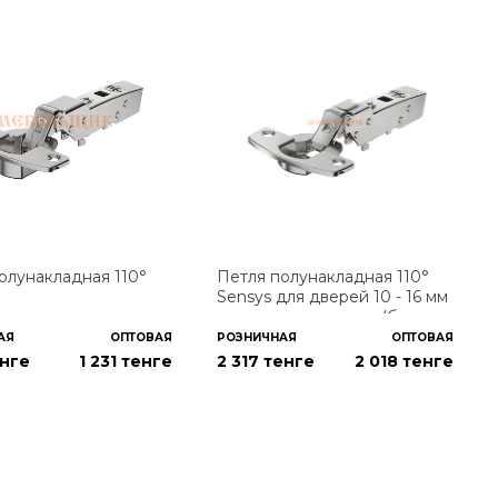
олунакладная 110°
Петля полунакладная 110°
Sensys для дверей 10 - 16 мм
под прикручивание (без
пружины)
АЯ
ОПТОВАЯ
РОЗНИЧНАЯ
ОПТОВАЯ
енге
1 231
тенге
2 317 тенге
2 018
тенге