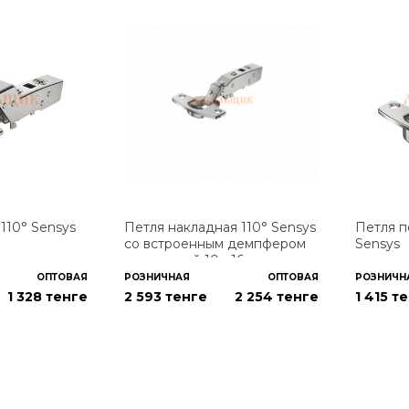
110° Sensys
Петля накладная 110° Sensys
Петля п
со встроенным демпфером
Sensys
для дверей 10 - 16 мм под
прикручивание
ОПТОВАЯ
РОЗНИЧНАЯ
ОПТОВАЯ
РОЗНИЧН
1 328
тенге
2 593 тенге
2 254
тенге
1 415 т