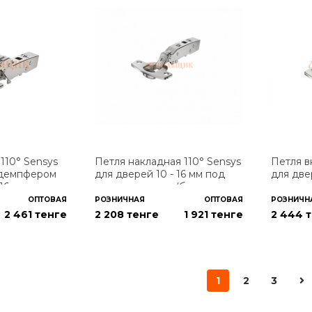
110° Sensys
Петля накладная 110° Sensys
Петля в
 демпфером
для дверей 10 - 16 мм под
для две
 16 мм под
прикручивание (без
прикруч
пружины)
пружин
ОПТОВАЯ
РОЗНИЧНАЯ
ОПТОВАЯ
РОЗНИЧН
2 461
тенге
2 208 тенге
1 921
тенге
2 444 
1
2
3