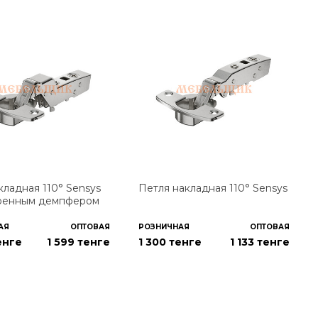
кладная 110° Sensys
Петля накладная 110° Sensys
роенным демпфером
АЯ
ОПТОВАЯ
РОЗНИЧНАЯ
ОПТОВАЯ
енге
1 599
тенге
1 300 тенге
1 133
тенге