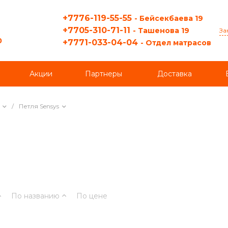
+7776-119-55-55
- Бейсекбаева 19
+7705-310-71-11
- Ташенова 19
За
0
+7771-033-04-04
- Отдел матрасов
Акции
Партнеры
Доставка
/
Петля Sensys
По названию
По цене