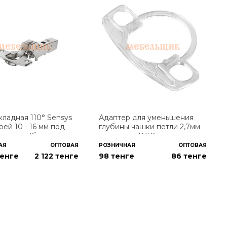
кладная 110° Sensys
Адаптер для уменьшения
рей 10 - 16 мм под
глубины чашки петли 2,7мм
ивание (без
для чашкиTH52
ы)
АЯ
ОПТОВАЯ
РОЗНИЧНАЯ
ОПТОВАЯ
тенге
2 122
тенге
98 тенге
86
тенге