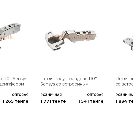
 110° Sensys
Петля полунакладная 110°
Петля в
 демпфером
Sensys со встроенным
со вст
демпфером
ОПТОВАЯ
РОЗНИЧНАЯ
ОПТОВАЯ
РОЗНИЧН
1 265
тенге
1 771 тенге
1 541
тенге
1 834 т