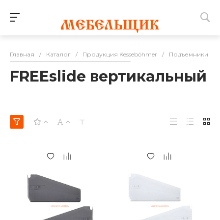
Главная
/
Каталог
/
Продукция Kesseböhmer
/
Подъемники K
FREEslide вертикальный