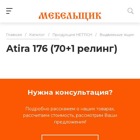
Главная
/
Каталог
/
Продукция HETTICH
/
Выдвижные ящики
Atira 176 (70+1 релинг)
Нужна консультация?
Подробно расскажем о наших товарах,
рассчитаем стоимость, рассмотрим Ваши
предложения!