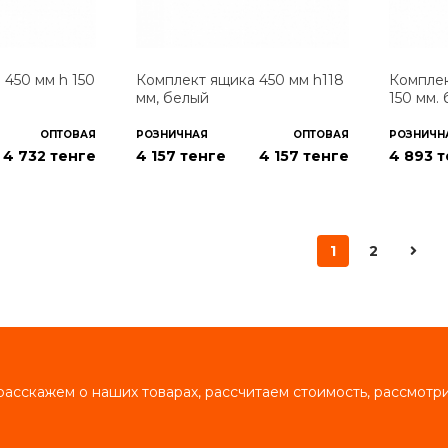
 450 мм h 150
Комплект ящика 450 мм h118
Комплек
мм, белый
150 мм.
ОПТОВАЯ
РОЗНИЧНАЯ
ОПТОВАЯ
РОЗНИЧН
4 732
тенге
4 157 тенге
4 157
тенге
4 893 
1
2
асскажем о наших товарах, рассчитаем стоимость, рассмот