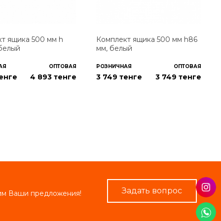
т ящика 500 мм h
Комплект ящика 500 мм h86
 белый
мм, белый
АЯ
ОПТОВАЯ
РОЗНИЧНАЯ
ОПТОВАЯ
тенге
4 893
тенге
3 749 тенге
3 749
тенге
Задать вопрос
рим Ваши предложения!