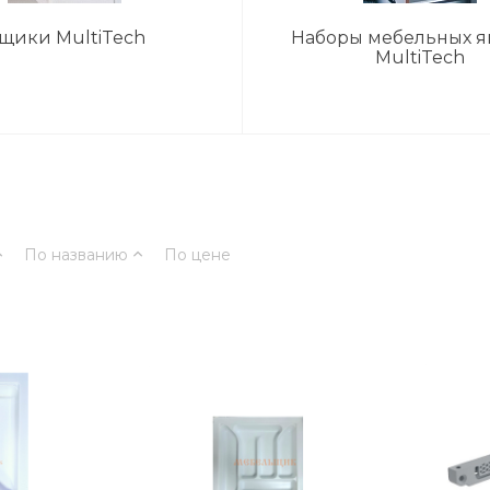
щики MultiTech
Наборы мебельных 
MultiTech
По названию
По цене