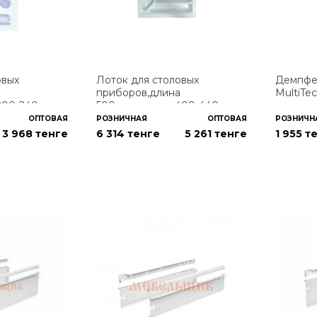
овых
Лоток для столовых
Демпфер
а
приборов,длина
MultiTe
200-240мм,
500мм,ширина 400-440мм,
белый
ОПТОВАЯ
РОЗНИЧНАЯ
ОПТОВАЯ
РОЗНИЧН
3 968
тенге
6 314 тенге
5 261
тенге
1 955 т