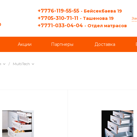
+7776-119-55-55
- Бейсекбаева 19
+7705-310-71-11
- Ташенова 19
За
0
+7771-033-04-04
- Отдел матрасов
Акции
Партнеры
Доставка
и
/
MultiTech