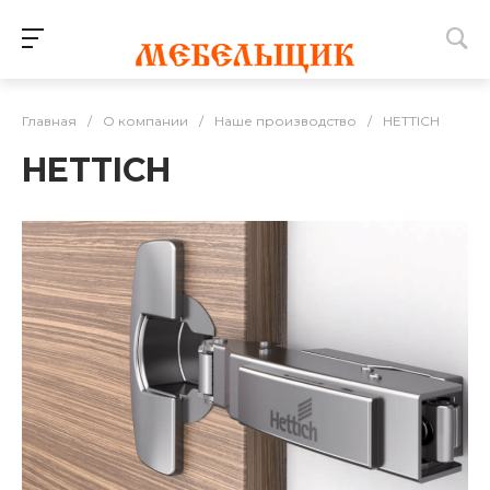
Главная
/
О компании
/
Наше производство
/
HETTICH
HETTICH