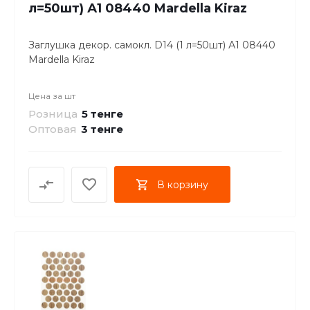
л=50шт) А1 08440 Mardella Kiraz
Заглушка декор. самокл. D14 (1 л=50шт) А1 08440
Mardella Kiraz
Цена за
шт
Розница
5 тенге
Оптовая
3
тенге
В корзину