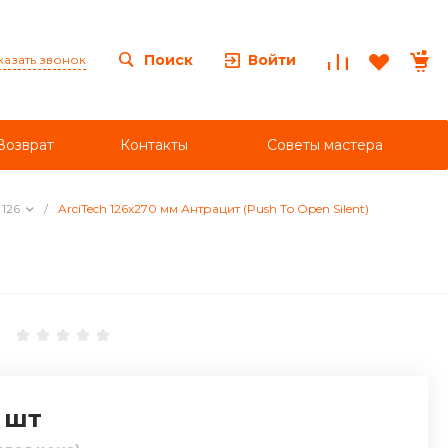
Войти
Поиск
казать звонок
Возврат
Контакты
Советы мастера
 126
/
ArciTech 126x270 мм Антрацит (Push Тo Оpen Silent)
шт