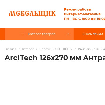
Режим работы
интернет-магазина:
ПН - ВС C 9:00 до 19:0
Каталог товаров
О компании
Главная
/
Каталог
/
Продукция HETTICH
/
Выдвижные ящик
ArciTech 126x270 мм Антра