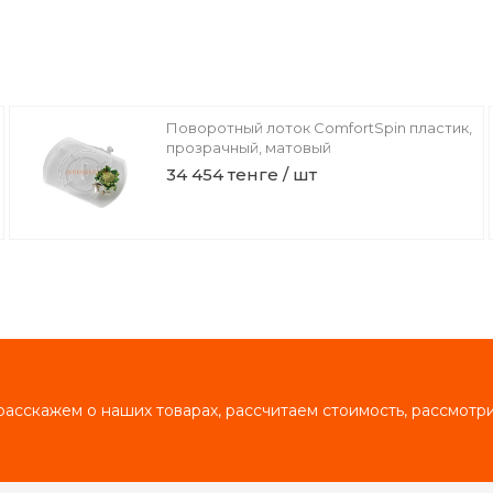
Поворотный лоток ComfortSpin пластик,
прозрачный, матовый
34 454 тенге / шт
асскажем о наших товарах, рассчитаем стоимость, рассмот