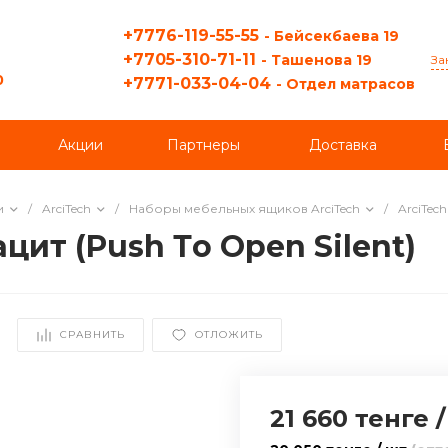
+7776-119-55-55
- Бейсекбаева 19
+7705-310-71-11
- Ташенова 19
За
0
+7771-033-04-04
- Отдел матрасов
Акции
Партнеры
Доставка
и
/
ArciTech
/
Наборы мебельных ящиков ArciTech
/
ArciTech
цит (Push Тo Оpen Silent)
СРАВНИТЬ
ОТЛОЖИТЬ
21 660 тенге
/