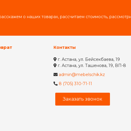
асскажем о наших товарах, рассчитаем стоимость, рассмот
зврат
Контакты
г. Астана, ул. Бейсекбаева, 19
г. Астана, ул. Ташенова, 19, ВП-8
admin@mebelschik.kz
8 (705) 310-71-11
Заказать звонок