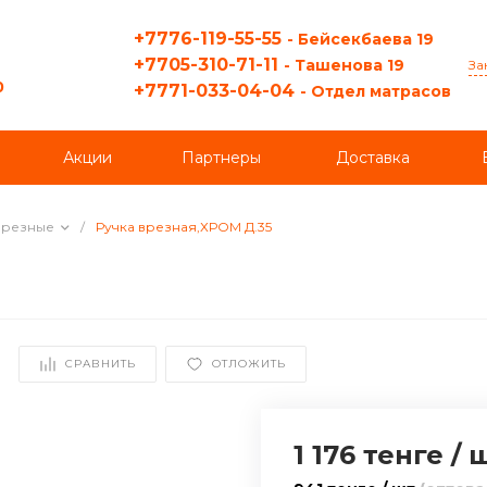
+7776-119-55-55
- Бейсекбаева 19
+7705-310-71-11
- Ташенова 19
За
0
+7771-033-04-04
- Отдел матрасов
Акции
Партнеры
Доставка
Врезные
/
Ручка врезная,ХРОМ Д.35
СРАВНИТЬ
ОТЛОЖИТЬ
1 176 тенге
/