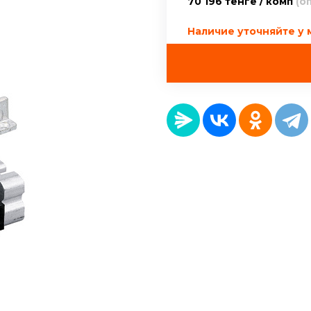
70 196 тенге / комп
(о
Наличие уточняйте у