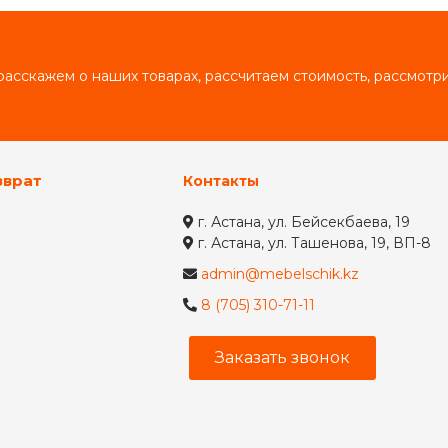
асскажем о наших товарах, рассчитаем стоимость, рассмот
зврат
Контакты
г. Астана, ул. Бейсекбаева, 19
г. Астана, ул. Ташенова, 19, ВП-8
admin@mebelschik.kz
8 (705) 310-71-11
Заказать звонок