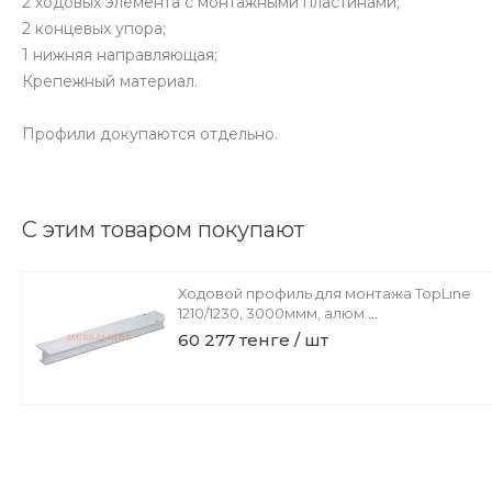
2 ходовых элемента с монтажными пластинами;
2 концевых упора;
1 нижняя направляющая;
Крепежный материал.
Профили докупаются отдельно.
С этим товаром покупают
Ходовой профиль для монтажа TopLine
1210/1230, 3000ммм, алюм.
анодированный
60 277 тенге / шт