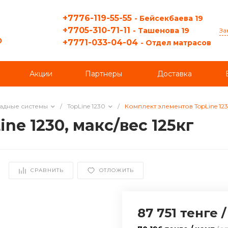
+7776-119-55-55
- Бейсекбаева 19
+7705-310-71-11
- Ташенова 19
За
0
+7771-033-04-04
- Отдел матрасов
Акции
Партнеры
Доставка
ладные системы
/
TopLine 1230
/
Комплект элементов TopLine 1230
ne 1230, макс/вес 125кг
СРАВНИТЬ
ОТЛОЖИТЬ
87 751 тенге
/