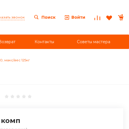
Войти
Поиск
казать звонок
Возврат
Контакты
Советы мастера
, макс/вес 125кг
комп