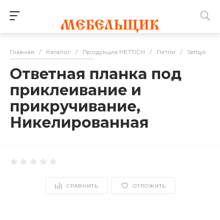
Главная
/
Каталог
/
Продукция HETTICH
/
Петли
/
Sensys
/
Ответная планка под
приклеивание и
прикручивание,
Никелированная
СРАВНИТЬ
ОТЛОЖИТЬ