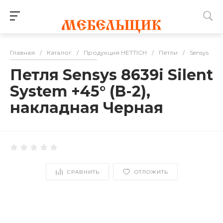
Главная
/
Каталог
/
Продукция HETTICH
/
Петли
/
Sensys
/
Петля Sensys 8639i Silent
System +45° (B-2),
накладная Черная
СРАВНИТЬ
ОТЛОЖИТЬ