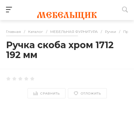
Главная
/
Каталог
/
МЕБЕЛЬНАЯ ФУРНИТУРА
/
Ручки
/
Проч
Ручка скоба хром 1712
192 мм
СРАВНИТЬ
ОТЛОЖИТЬ