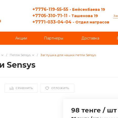
+7776-119-55-55
- Бейсекбаева 19
+7705-310-71-11
- Ташенова 19
За
0
+7771-033-04-04
- Отдел матрасов
Акции
Партнеры
Доставка
/
Петля Sensys
/
Заглушка для чашки петли Sensys
и Sensys
СРАВНИТЬ
ОТЛОЖИТЬ
98 тенге
/
шт