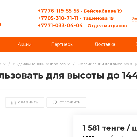
+7776-119-55-55
- Бейсекбаева 19
+7705-310-71-11
- Ташенова 19
За
0
+7771-033-04-04
- Отдел матрасов
Акции
Партнеры
Доставка
и
/
Выдвижные ящики InnoTech
/
Организации для высоких ящ
льзовать для высоты до 14
СРАВНИТЬ
ОТЛОЖИТЬ
1 581 тенге
/