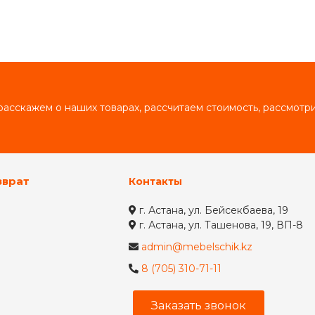
асскажем о наших товарах, рассчитаем стоимость, рассмот
зврат
Контакты
г. Астана, ул. Бейсекбаева, 19
г. Астана, ул. Ташенова, 19, ВП-8
admin@mebelschik.kz
8 (705) 310-71-11
Заказать звонок