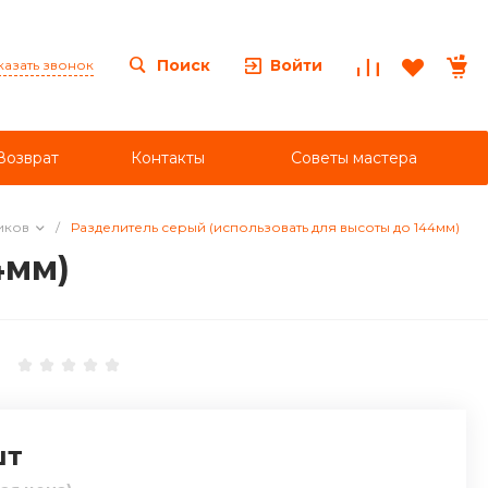
Войти
Поиск
казать звонок
Возврат
Контакты
Советы мастера
иков
/
Разделитель серый (использовать для высоты до 144мм)
4мм)
шт