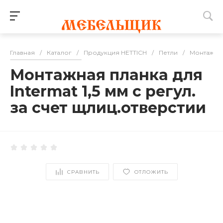
Главная
/
Каталог
/
Продукция HETTICH
/
Петли
/
Монтажные
Монтажная планка для
Intermat 1,5 мм с регул.
за счет щлиц.отверстии
СРАВНИТЬ
ОТЛОЖИТЬ