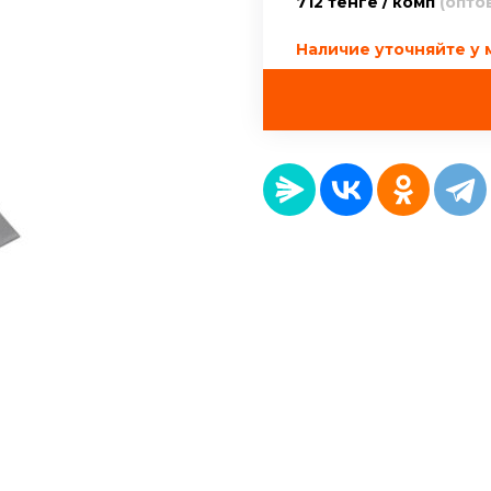
712 тенге / комп
(опто
Наличие уточняйте у