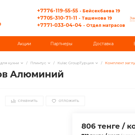
+7776-119-55-55
- Бейсекбаева 19
+7705-310-71-11
- Ташенова 19
За
0
+7771-033-04-04
- Отдел матрасов
Акции
Партнеры
Доставка
для кухни
/
Плинтус
/
Кulac GroupТурция
/
Комплект загл
лов Алюминий
СРАВНИТЬ
ОТЛОЖИТЬ
806 тенге
/
к