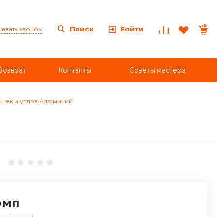
Войти
Поиск
казать звонок
Возврат
Контакты
Советы мастера
ушек и углов Алюминий
омп