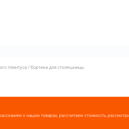
ого плинтуса / бортика для столешницы.
асскажем о наших товарах, рассчитаем стоимость, рассмот