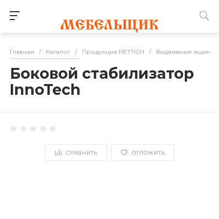
Главная
/
Каталог
/
Продукция HETTICH
/
Выдвижные ящики
Боковой стабилизатор
InnoTech
СРАВНИТЬ
ОТЛОЖИТЬ