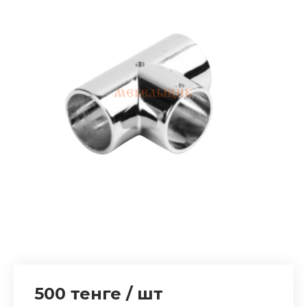
500 тенге
/
шт