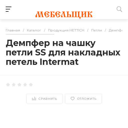
Главная
/
Каталог
/
Продукция HETTICH
/
Петли
/
Демпфер S
Демпфер на чашку
петли SS для накладных
петель Intermat
СРАВНИТЬ
ОТЛОЖИТЬ