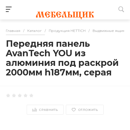
Главная
/
Каталог
/
Продукция HETTICH
/
Выдвижные ящики
Передняя панель
AvanTech YOU из
алюминия под раскрой
2000мм h187мм, серая
СРАВНИТЬ
ОТЛОЖИТЬ