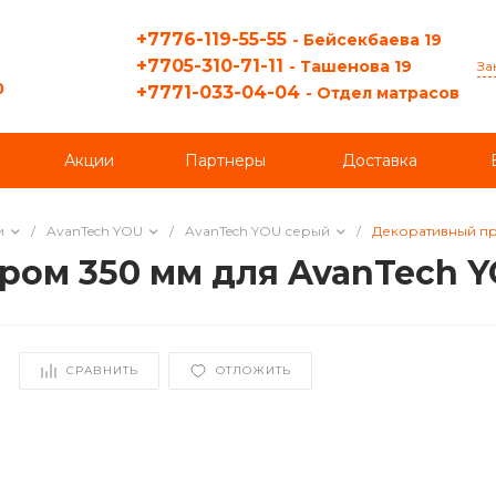
+7776-119-55-55
- Бейсекбаева 19
+7705-310-71-11
- Ташенова 19
За
0
+7771-033-04-04
- Отдел матрасов
Акции
Партнеры
Доставка
и
/
AvanTech YOU
/
AvanTech YOU серый
/
Декоративный пр
ром 350 мм для AvanTech 
СРАВНИТЬ
ОТЛОЖИТЬ