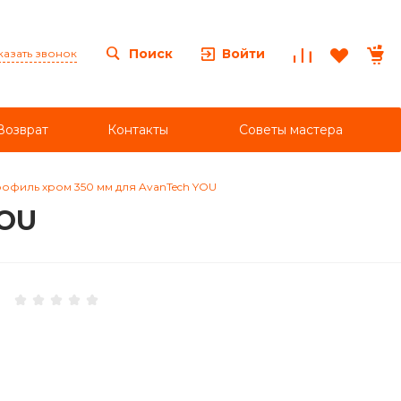
Войти
Поиск
казать звонок
Возврат
Контакты
Советы мастера
офиль хром 350 мм для AvanTech YOU
YOU