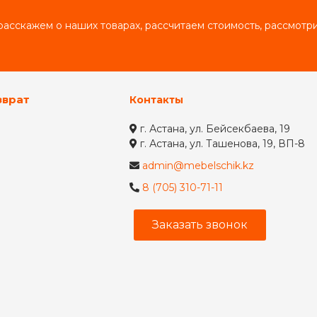
асскажем о наших товарах, рассчитаем стоимость, рассмот
зврат
Контакты
г. Астана, ул. Бейсекбаева, 19
г. Астана, ул. Ташенова, 19, ВП-8
admin@mebelschik.kz
8 (705) 310-71-11
Заказать звонок