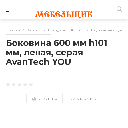
Главная
/
Каталог
/
Продукция HETTICH
/
Выдвижные ящики
Боковина 600 мм h101
мм, левая, серая
AvanTech YOU
СРАВНИТЬ
ОТЛОЖИТЬ